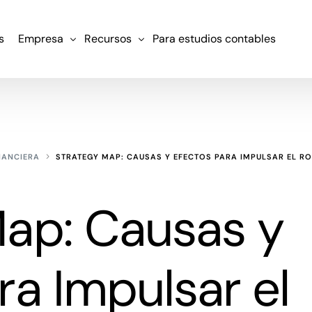
s
Empresa
Recursos
Para estudios contables
Nosotros
¿Qué es FP&A?
Clientes
Blog
NANCIERA
STRATEGY MAP: CAUSAS Y EFECTOS PARA IMPULSAR EL RO
Contacto
Experiencias de clientes
Políticas
Diccionario
Map: Causas y
Ebooks
ra Impulsar el