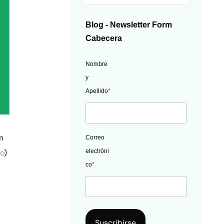
Blog - Newsletter Form
Cabecera
Nombre
y
Apellido
*
n
Correo
ro
)
electróni
co
*