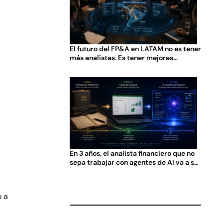
El futuro del FP&A en LATAM no es tener
más analistas. Es tener mejores
preguntas.
En 3 años, el analista financiero que no
sepa trabajar con agentes de AI va a ser
tan obsoleto como el que no sabía usar
Excel en 2005.
o a