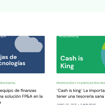
ÓN DIGITAL
PROYECCIÓN Y PLANIFICACIÓN FIN
 equipo de finanzas
¨Cash is king¨ La importa
na solución FP&A en la
tener una tesorería sana
a
JUNIO 30, 2021
5 MIN READ