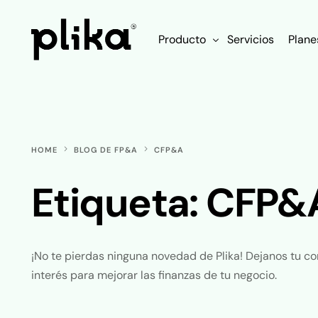
Producto
Servicios
Plane
Funcionalidades
Integraciones
HOME
BLOG DE FP&A
CFP&A
Etiqueta:
CFP&
¡No te pierdas ninguna novedad de Plika! Dejanos tu cor
interés para mejorar las finanzas de tu negocio.