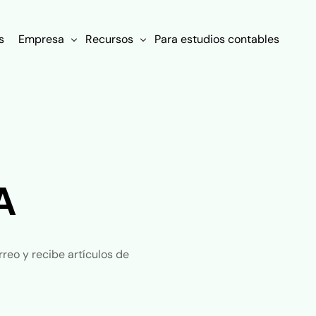
s
Empresa
Recursos
Para estudios contables
Nosotros
¿Qué es FP&A?
Clientes
Blog
Contacto
Experiencias de clientes
A
Políticas
Diccionario
Ebooks
reo y recibe artículos de