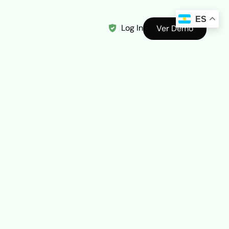
ES
Log In
Ver Demo