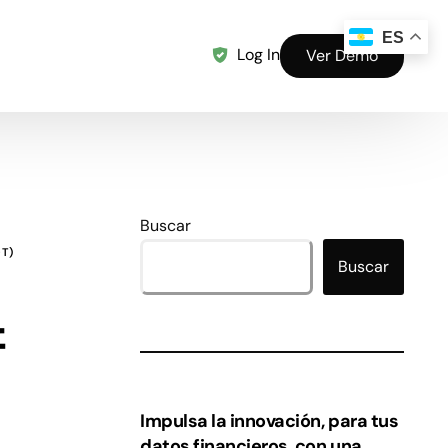
ES
Log In
Ver Demo
Buscar
T)
Buscar
f
Impulsa la innovación, para tus
datos financieros, con una