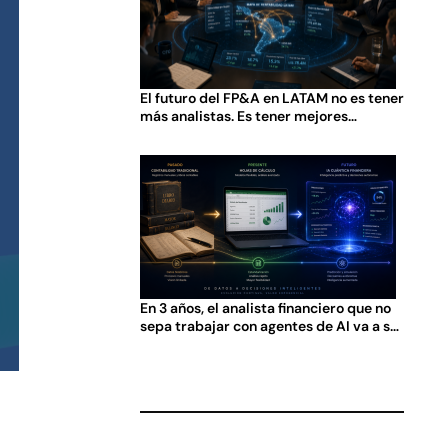
El futuro del FP&A en LATAM no es tener
más analistas. Es tener mejores
preguntas.
En 3 años, el analista financiero que no
sepa trabajar con agentes de AI va a ser
tan obsoleto como el que no sabía usar
Excel en 2005.