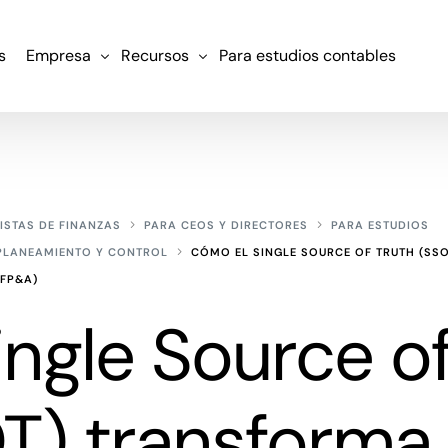
s
Empresa
Recursos
Para estudios contables
Nosotros
¿Qué es FP&A?
Clientes
Blog
ISTAS DE FINANZAS
PARA CEOS Y DIRECTORES
PARA ESTUDIOS
Contacto
Experiencias de clientes
 PLANEAMIENTO Y CONTROL
CÓMO EL SINGLE SOURCE OF TRUTH (SSO
Políticas
Diccionario
(FP&A)
Ebooks
ngle Source o
T) transforma