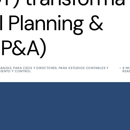
l Planning &
FP&A)
NANZAS
,
PARA CEOS Y DIRECTORES
,
PARA ESTUDIOS CONTABLES Y
8 M
MIENTO Y CONTROL
REA