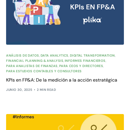
ANÁLISIS DE DATOS
,
DATA ANALYTICS
,
DIGITAL TRANSFORMATION
,
FINANCIAL PLANNING & ANALYSIS
,
INFORMES FINANCIEROS
,
PARA ANALISTAS DE FINANZAS
,
PARA CEOS Y DIRECTORES
,
PARA ESTUDIOS CONTABLES Y CONSULTORES
KPIs en FP&A: De la medición a la acción estratégica
JUNIO 30, 2025
2 MIN READ