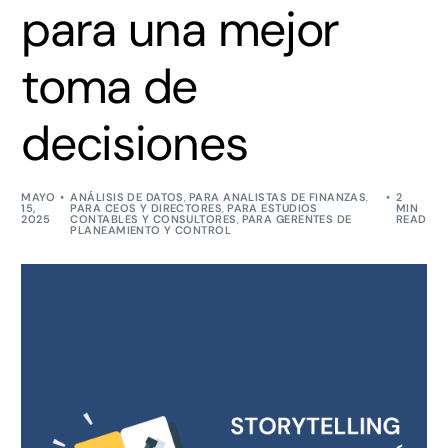
para una mejor
toma de
decisiones
MAYO
ANÁLISIS DE DATOS
,
PARA ANALISTAS DE FINANZAS
,
2
15,
PARA CEOS Y DIRECTORES
,
PARA ESTUDIOS
MIN
2025
CONTABLES Y CONSULTORES
,
PARA GERENTES DE
READ
PLANEAMIENTO Y CONTROL