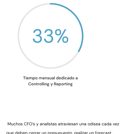
Muchos CFO’s y analistas atraviesan una odisea cada vez
que deben cerrar un presupuesto, realizar un forecast,