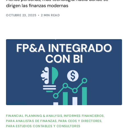
dirigen las finanzas modernas
OCTUBRE 23, 2025
2 MIN READ
FINANCIAL PLANNING & ANALYSIS
,
INFORMES FINANCIEROS
,
PARA ANALISTAS DE FINANZAS
,
PARA CEOS Y DIRECTORES
,
PARA ESTUDIOS CONTABLES Y CONSULTORES