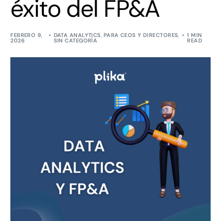
éxito del FP&A
FEBRERO 9,
DATA ANALYTICS
,
PARA CEOS Y DIRECTORES
,
1 MIN
2026
SIN CATEGORÍA
READ