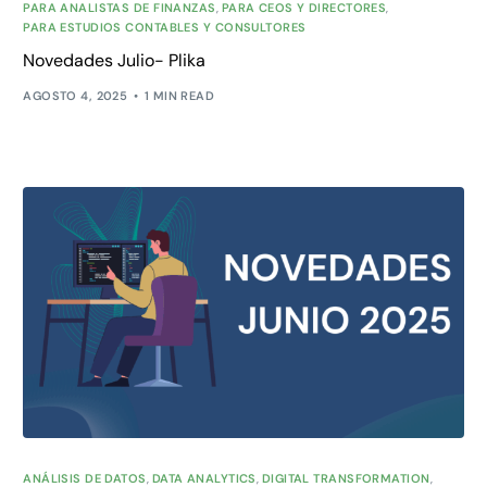
PARA ANALISTAS DE FINANZAS
,
PARA CEOS Y DIRECTORES
,
PARA ESTUDIOS CONTABLES Y CONSULTORES
Novedades Julio- Plika
AGOSTO 4, 2025
1 MIN READ
ANÁLISIS DE DATOS
,
DATA ANALYTICS
,
DIGITAL TRANSFORMATION
,