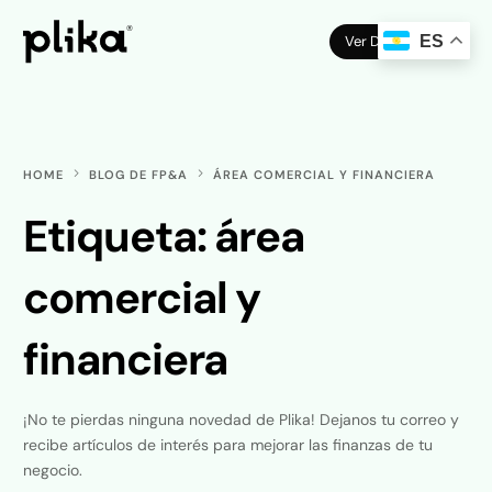
Ver Demo
ES
HOME
BLOG DE FP&A
ÁREA COMERCIAL Y FINANCIERA
Etiqueta:
área
comercial y
financiera
¡No te pierdas ninguna novedad de Plika! Dejanos tu correo y
recibe artículos de interés para mejorar las finanzas de tu
negocio.