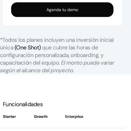
Agenda tu demo
*Todos los planes incluyen una inversión inicial
única
(One Shot)
que cubre las horas de
configuración personalizada, onboarding, y
capacitación del equipo.
El monto puede variar
según el alcance del proyecto.
Funcionalidades
Starter
Growth
Enterprise