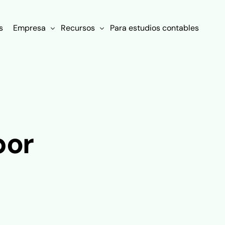
s
Empresa
Recursos
Para estudios contables
Nosotros
¿Qué es FP&A?
Clientes
Blog
Contacto
Experiencias de clientes
por
Políticas
Diccionario
Ebooks