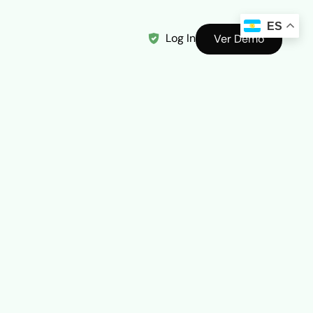
ES
Log In
Ver Demo